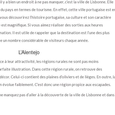
s’il y a bien un endroit à ne pas manquer, c’est la ville de Lisbonne. Elle
du pays en termes de tourisme. En effet, cette ville portugaise est e
ous découvrirez l’histoire portugaise, sa culture et son caractère
e est magnifique. Si vous aimez réaliser des sorties aux heures
ation. Il est utile de rappeler que la destination est l’une des plus
stre un nombre considérable de visiteurs chaque année.
L’Alentejo
âce à leur attractivité, les régions rurales ne sont pas moins
parfaite illustration. Dans cette région rurale, on retrouve des
cor. Celui-ci contient des plaines d’oliviers et de lièges. En outre, l
on évolue faiblement. C’est donc une région propice aux escapades.
 ne manquez pas d’aller à la découverte de la ville de Lisbonne et dans